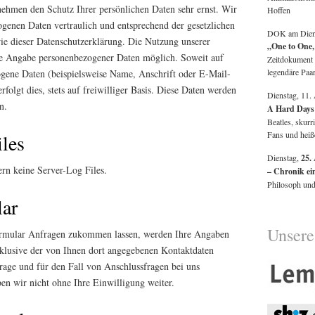
 nehmen den Schutz Ihrer persönlichen Daten sehr ernst. Wir
Hoffen
genen Daten vertraulich und entsprechend der gesetzlichen
DOK am Diens
ie dieser Datenschutzerklärung. Die Nutzung unserer
„One to One
hne Angabe personenbezogener Daten möglich. Soweit auf
Zeitdokument 
legendäre Paa
ogene Daten (beispielsweise Name, Anschrift oder E-Mail-
folgt dies, stets auf freiwilliger Basis. Diese Daten werden
Dienstag, 11.
n.
A Hard Days
Beatles, skurr
Fans und heiß
iles
Dienstag,
25.
ern keine Server-Log Files.
– Chronik ein
Philosoph und
lar
Unsere
ormular Anfragen zukommen lassen, werden Ihre Angaben
klusive der von Ihnen dort angegebenen Kontaktdaten
age und für den Fall von Anschlussfragen bei uns
ben wir nicht ohne Ihre Einwilligung weiter.