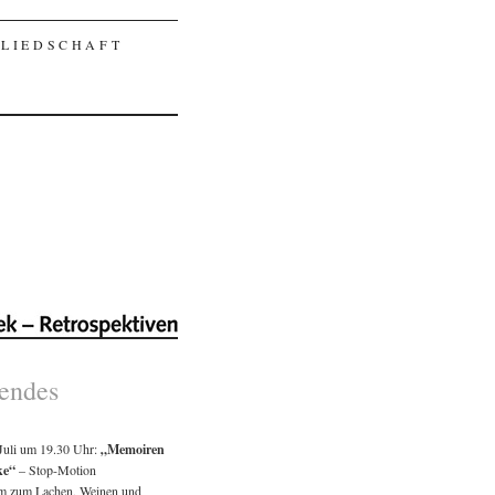
GLIEDSCHAFT
ndes
 Juli um 19.30 Uhr:
„Memoiren
ke“
– Stop-Motion
lm zum Lachen, Weinen und